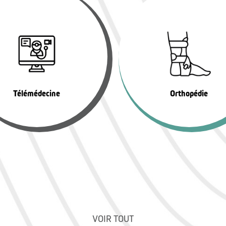
Télémédecine
Orthopédie
VOIR TOUT