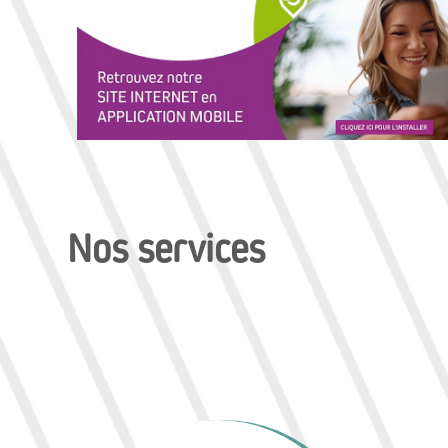
Nos services